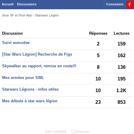
Accueil
Discussions
Connexion
Jeux SF et Post-Apo
›
Starwars Legion
Discussion
Discussion
Réponses
Lectures
List
Suivi asmodee
2
159
[Star Wars Légion] Recherche de Figs
5
162
Skywalker au rapport, remise en route!!!
8
136
Mes armées pour SWL
10
195
Starwars Légions - infos utiles
10
1.2K
Mes débuts à star wars légion
23
853
Site complet
Connexion