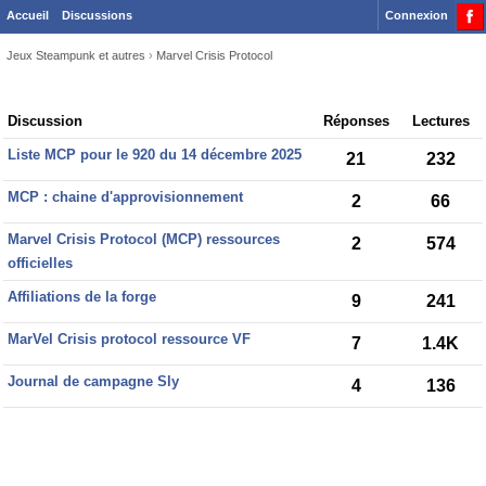
Accueil
Discussions
Connexion
Jeux Steampunk et autres
›
Marvel Crisis Protocol
Discussion
Discussion
Réponses
Lectures
List
Liste MCP pour le 920 du 14 décembre 2025
21
232
MCP : chaine d'approvisionnement
2
66
Marvel Crisis Protocol (MCP) ressources
2
574
officielles
Affiliations de la forge
9
241
MarVel Crisis protocol ressource VF
7
1.4K
Journal de campagne Sly
4
136